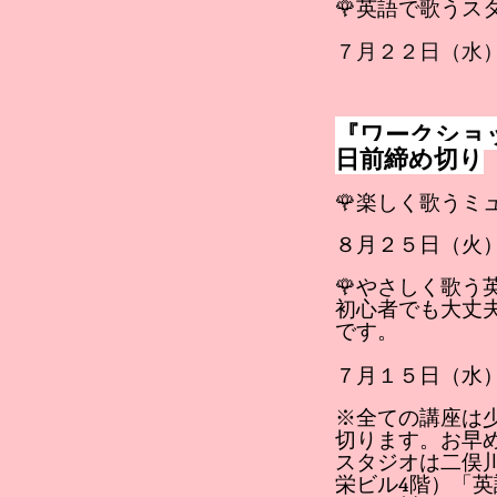
🌹英語で歌うス
７月２２日（水
『ワークショ
日前締め切り
🌹楽しく歌う
８月２５日（火
🌹やさしく
初心者でも大丈
です。
７月１５日（水
※全ての講座は
切ります。お早
スタジオは二俣
栄ビル4階）「