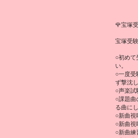
🌹宝塚
宝塚受
○初め
い。
○一度
ず撃沈
○声楽
○課題
る曲に
○新曲視
○新曲
○新曲