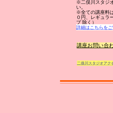
※二俣川スタジ
い。
※全ての講座料
０円、レギュラ
プ 除く）
詳細はこちらをご
講座お問い合
二俣川スタジオアク