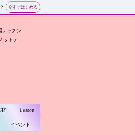
今すぐはじめる
？
・英語歌唱レッスン
ソッド♪
教材
Lesson
イベント