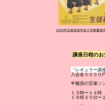
2026年宝塚音楽学校入学願書発
講座日程のお
『レギュラー講
入会金５０００
🌹魅惑の宝塚ソ
１３時〜１４時
１９時３０分〜