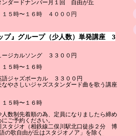
タンダードナンバー月１回 自由が丘
）１５時〜１６時 ４０００円
ップ』グループ（少人数）単発講座 3
ミュージカルソング ３３００円
）１５時〜１６時
歌う英語ジャズボーカル ３３００円
夫なやさしいジャズスタンダード曲を歌う講座
）１５時〜１６時
少人数制先着順の為、定員になりましたら締め
めにご予約ください。
川スタジオ（相鉄線二俣川駅北口徒歩２分 博
英語の歌自由が丘はスタジオノア」を除く