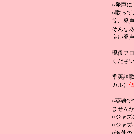
○発声
○歌って
等、発声
そんな
良い発
現役プ
くださ
💐英語
カル）
○英語
ません
○ジャ
○ジャ
○海外