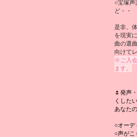
○宝塚
ど・・
是非、
を現
曲の選
向けて
※ご入
ます。
🌷発声
くした
あなた
○オーデ
○声がこ